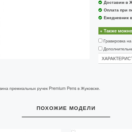
Доставим в Ж
Оплата при п
Ежедневник 
+ Также можно
Гравировка на
Дополнительн
ХАРАКТЕРИС
Тип:
Шариков
Корпус
: Дра
Клип:
клип с
азина премиальных ручек Premium Pens в Жуковске.
серийным н
Колпачок:
Др
эмблемы Mon
Страна произ
ПОХОЖИЕ МОДЕЛИ