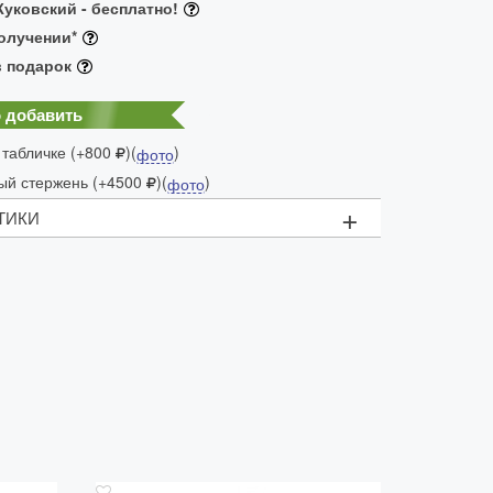
уковский - бесплатно!
олучении*
в подарок
 добавить
 табличке (+800
)(
)
фото
ый стержень (+4500
)(
)
фото
+
ТИКИ
ая ручка
гоценная чёрная смола
 золотым напылением и индивидуальным
омером
агоценная чёрная смола, вставка в виде
tblanc
водителя:
Германия