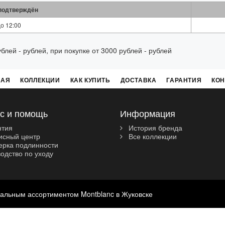
 подтверждён
о 12:00
блей - рублей, при покупке от 3000 рублей - рублей
НАЯ
КОЛЛЕКЦИИ
КАК КУПИТЬ
ДОСТАВКА
ГАРАНТИЯ
КОН
с и помощь
Информация
нтия
История бренда
сный центр
Все коллекции
рка подлинности
одство по уходу
иальным ассортиментом Montblanc в Жуковске