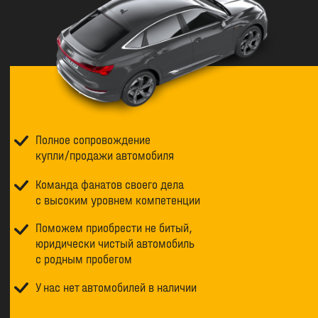
Полное сопровождение
купли/продажи автомобиля
Команда фанатов своего дела
с высоким уровнем компетенции
Поможем приобрести не битый,
юридически чистый автомобиль
с родным пробегом
У нас нет автомобилей в наличии